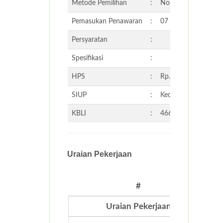
Metode Pemilihan
:
Non-Tender
Pemasukan Penawaran
:
07 Mei 2026 15:20 
Persyaratan
:
Spesifikasi
:
HPS
:
Rp. 21.304.008,00
SIUP
:
Kecil
KBLI
:
46639 - PERDAGA
Uraian Pekerjaan
#
Uraian Pekerjaan