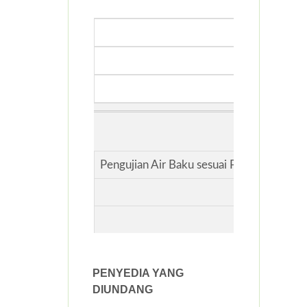
#
Uraian Peker
Satuan
Volume
1
Pengujian Air Baku sesuai PPRI No.22 T
paket
1.00
PENYEDIA YANG
DIUNDANG