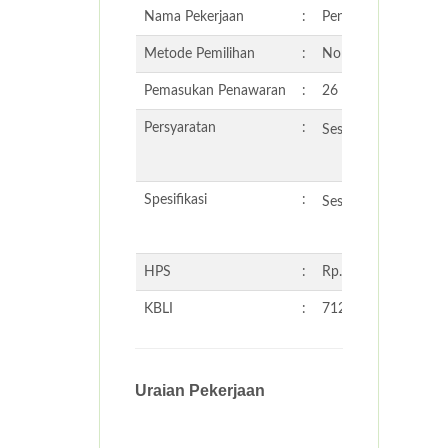
Nama Pekerjaan
:
Pengujian Air Baku 
Metode Pemilihan
:
Non-Tender
Pemasukan Penawaran
:
26 Maret 2026 16:0
Persyaratan
:
Sesuai Undangan P
Spesifikasi
:
Sesuai Undangan P
HPS
:
Rp. 12.787.200,00
KBLI
:
71202 - JASA PE
Uraian Pekerjaan